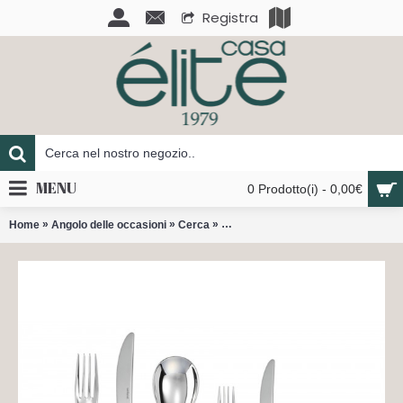
Registra
MENU
0 Prodotto(i) - 0,00€
»
»
»
Home
Angolo delle occasioni
Cerca
Bamboo acciaio posto tavola 6 pezz