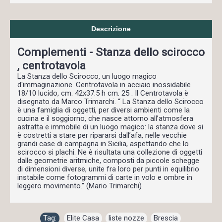
Descrizione
Complementi - Stanza dello scirocco
, centrotavola
La Stanza dello Scirocco, un luogo magico
d'immaginazione. Centrotavola in acciaio inossidabile
18/10 lucido, cm. 42x37.5 h cm. 25 . Il Centrotavola è
disegnato da Marco Trimarchi. “ La Stanza dello Scirocco
è una famiglia di oggetti, per diversi ambienti come la
cucina e il soggiorno, che nasce attorno all’atmosfera
astratta e immobile di un luogo magico: la stanza dove si
è costretti a stare per ripararsi dall’afa, nelle vecchie
grandi case di campagna in Sicilia, aspettando che lo
scirocco si plachi. Ne è risultata una collezione di oggetti
dalle geometrie aritmiche, composti da piccole schegge
di dimensioni diverse, unite fra loro per punti in equilibrio
instabile come fotogrammi di carte in volo e ombre in
leggero movimento.” (Mario Trimarchi)
Tag:
Elite Casa
,
liste nozze
,
Brescia
,