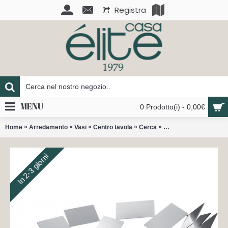
Registra
MENU
0 Prodotto(i) - 0,00€
»
»
»
»
»
Home
Arredamento
Vasi
Centro tavola
Cerca
La stanza dello sciroc
In 2-3 giorni