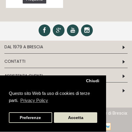
DAL 1979 A BRESCIA
CONTATTI
ASSISTENZA CLIENTI
Chiudi
INFORMATION
Questo sito Web fa uso di cookies di terze
parti.
Privacy Policy
P.IVA/C.F. 03243970179 - N.iscrizione al Reg. Imprese di Brescia:
03243970179 - Cap. Soc: Euro 51.645,68
Preferenze
Accetta