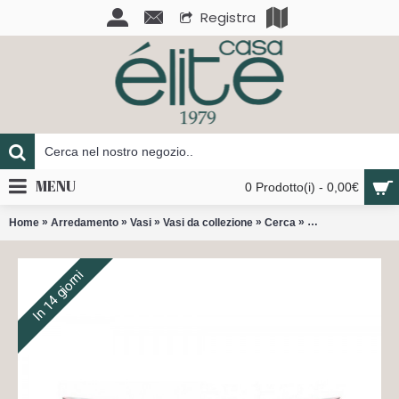
Registra
MENU
0 Prodotto(i) - 0,00€
»
»
»
»
»
Home
Arredamento
Vasi
Vasi da collezione
Cerca
Centro tavola Ca
In 14 giorni