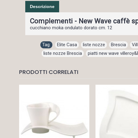
Descrizione
Complementi - New Wave caffè 
cucchiano moka ondulato dorato cm. 12
Tag:
Elite Casa
,
liste nozze
,
Brescia
,
Vi
liste nozze Brescia
,
piatti new wave villeroy
PRODOTTI CORRELATI