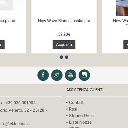
co piano
New Wave Bianco insalatiera
New Wav
c
59,90€
a
Acquista
I
ASSISTENZA CLIENTI
Contatti
ax : +39 030 301904
Resi
torio Veneto, 32 - 25128 -
Storico Ordini
Liste Nozze
info@elitecasa.it