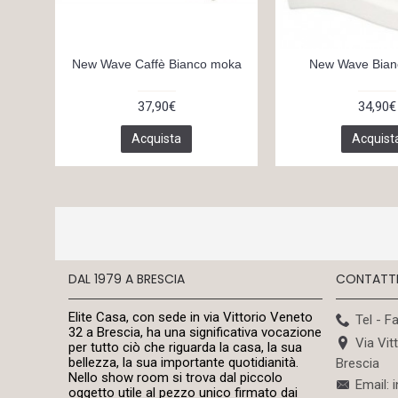
New Wave Caffè Bianco moka
New Wave Bian
37,90€
34,90€
Acquista
Acquist
DAL 1979 A BRESCIA
CONTATT
Elite Casa, con sede in via Vittorio Veneto
Tel - F
32 a Brescia, ha una significativa vocazione
Via Vit
per tutto ciò che riguarda la casa, la sua
bellezza, la sua importante quotidianità.
Brescia
Nello show room si trova dal piccolo
Email: 
oggetto utile al pezzo unico firmato dai