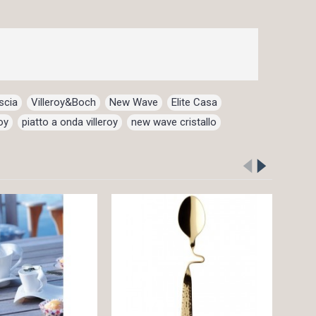
scia
,
Villeroy&Boch
,
New Wave
,
Elite Casa
,
oy
,
piatto a onda villeroy
,
new wave cristallo