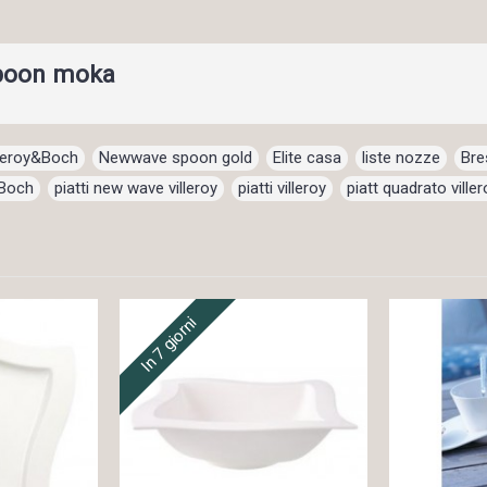
spoon moka
lleroy&Boch
,
Newwave spoon gold
,
Elite casa
,
liste nozze
,
Bre
&Boch
,
piatti new wave villeroy
,
piatti villeroy
,
piatt quadrato viller
In 7 giorni