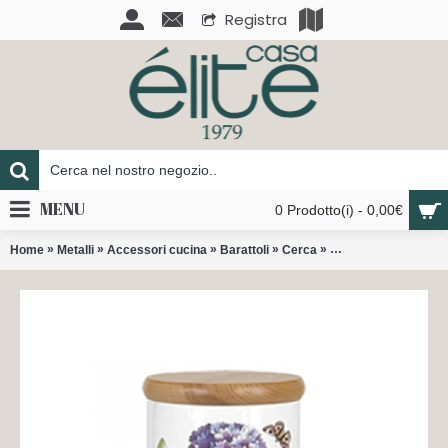
Registra
MENU
0 Prodotto(i) - 0,00€
»
»
»
»
»
Home
Metalli
Accessori cucina
Barattoli
Cerca
Botanic Garden Barat