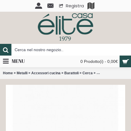
Registra
MENU
0 Prodotto(i) - 0,00€
»
»
»
»
»
Home
Metalli
Accessori cucina
Barattoli
Cerca
Barattolo King Kong I