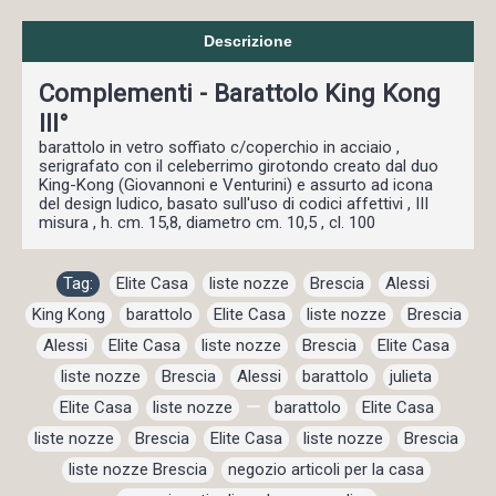
Descrizione
Complementi - Barattolo King Kong
III°
barattolo in vetro soffiato c/coperchio in acciaio ,
serigrafato con il celeberrimo girotondo creato dal duo
King-Kong (Giovannoni e Venturini) e assurto ad icona
del design ludico, basato sull'uso di codici affettivi , III
misura , h. cm. 15,8, diametro cm. 10,5 , cl. 100
Tag:
Elite Casa
,
liste nozze
,
Brescia
,
Alessi
,
King Kong
,
barattolo
,
Elite Casa
,
liste nozze
,
Brescia
,
Alessi
,
Elite Casa
,
liste nozze
,
Brescia
,
Elite Casa
,
liste nozze
,
Brescia
,
Alessi
,
barattolo
,
julieta
,
Elite Casa
,
liste nozze
,
,
barattolo
,
Elite Casa
,
liste nozze
,
Brescia
,
Elite Casa
,
liste nozze
,
Brescia
,
liste nozze Brescia
,
negozio articoli per la casa
,