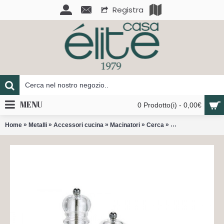
Registra
MENU
0 Prodotto(i) - 0,00€
»
»
»
»
»
Home
Metalli
Accessori cucina
Macinatori
Cerca
Nancy macina pep