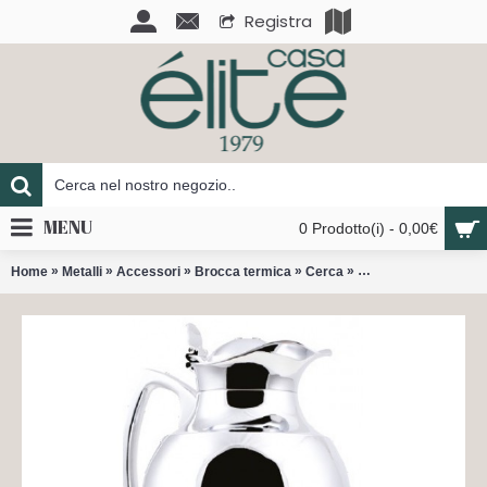
Registra
MENU
0 Prodotto(i) - 0,00€
»
»
»
»
»
Home
Metalli
Accessori
Brocca termica
Cerca
Brocca termica in pe