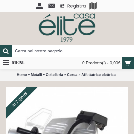
Registra
MENU
0 Prodotto(i) - 0,00€
»
»
»
»
Home
Metalli
Coltelleria
Cerca
Affettatrice elettrica
In 7 giorni