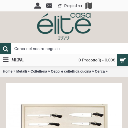
Registra
MENU
0 Prodotto(i) - 0,00€
»
»
»
»
»
Home
Metalli
Coltelleria
Ceppi e coltelli da cucina
Cerca
Il Trinciant