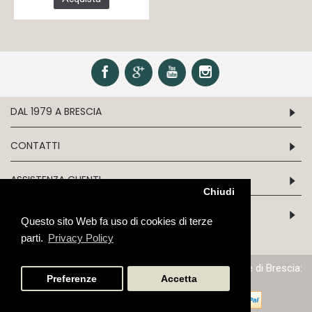
DAL 1979 A BRESCIA
CONTATTI
ASSISTENZA CLIENTI
Chiudi
INFORMATION
Questo sito Web fa uso di cookies di terze
parti.
Privacy Policy
P.IVA/C.F. 03243970179 - N.iscrizione al Reg. Imprese di Brescia:
03243970179 - Cap. Soc: Euro 51.645,68
Preferenze
Accetta