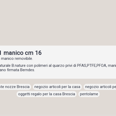
 1 manico cm 16
 manico removibile.
aturale B.nature con polimeri al quarzo privi di PFAS,PTFE,PFOA, mani
iano firmata Berndes.
iste nozze Brescia
,
negozio articoli per la casa
,
negozio articoli pe
oggetti regalo per la casa Brescia
,
pentolame