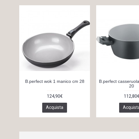
B.perfect wok 1 manico cm 28
B.perfect casseruol
20
124,90€
112,80
Acquista
Acquist