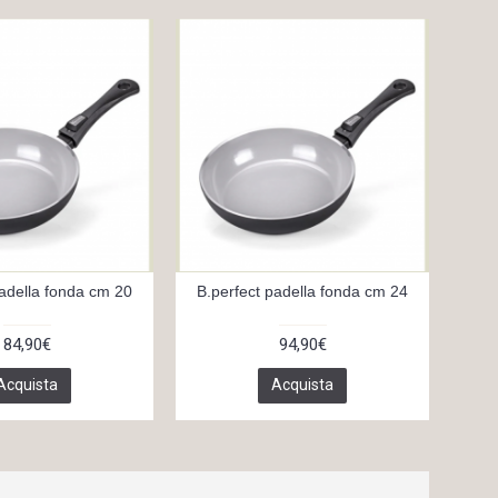
padella fonda cm 20
B.perfect padella fonda cm 24
B.p
84,90€
94,90€
Acquista
Acquista