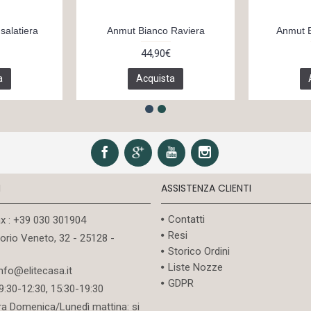
salatiera
Anmut Bianco Raviera
Anmut B
44,90€
a
Acquista
I
ASSISTENZA CLIENTI
Contatti
ax : +39 030 301904
Resi
torio Veneto, 32 - 25128 -
Storico Ordini
Liste Nozze
info@elitecasa.it
GDPR
09:30-12:30, 15:30-19:30
ra Domenica/Lunedì mattina: si