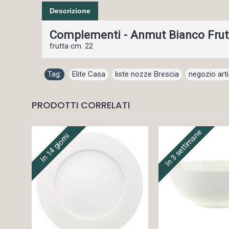
Descrizione
Complementi - Anmut Bianco Frut
frutta cm. 22
Tag:
Elite Casa
,
liste nozze Brescia
,
negozio arti
PRODOTTI CORRELATI
In 3 settimane
In 14 giorni