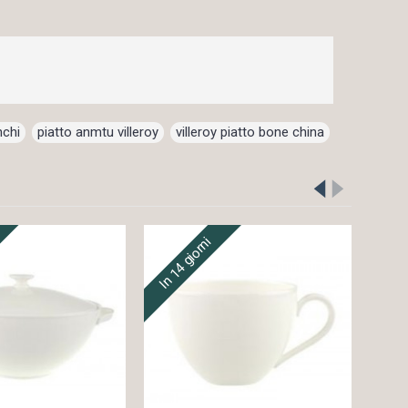
nchi
,
piatto anmtu villeroy
,
villeroy piatto bone china
In 14 giorni