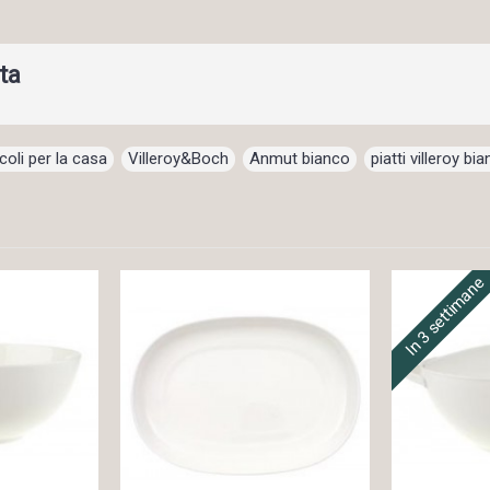
ta
coli per la casa
,
Villeroy&Boch
,
Anmut bianco
,
piatti villeroy bia
In 3 settimane