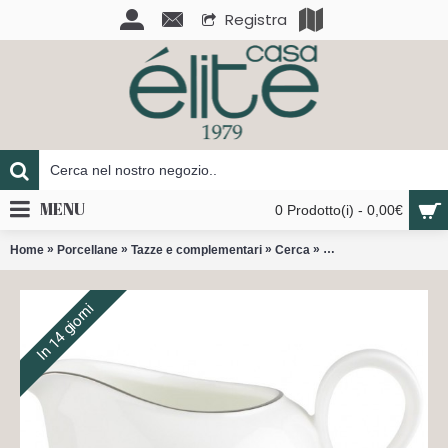
Registra
MENU
0 Prodotto(i) - 0,00€
»
»
»
»
Home
Porcellane
Tazze e complementari
Cerca
Anmut platino cremie
In 14 giorni