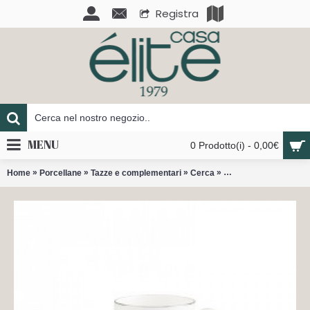
Registra
MENU
0 Prodotto(i) - 0,00€
»
»
»
»
Home
Porcellane
Tazze e complementari
Cerca
Anmut platino espres