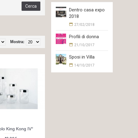
Dentro casa expo
2018
27/02/2018
Profili di donna
Mostra:
21/10/2017
Sposi in Villa
14/10/2017
olo King Kong IV°