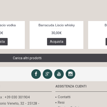
scio vodka
Barracuda Liscio whisky
B
0€
30,00€
sta
Acquista
Carica altri prodotti
I
ASSISTENZA CLIENTI
Contatti
ax : +39 030 301904
Resi
torio Veneto, 32 - 25128 -