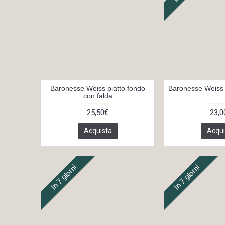
Baronesse Weiss piatto fondo
Baronesse Weiss t
con falda
25,50€
23,0
Acquista
Acqui
In 7 giorni
In 7 giorni