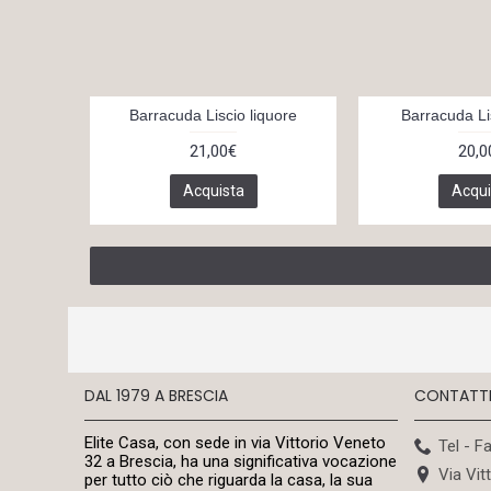
Barracuda Liscio liquore
Barracuda Li
21,00€
20,0
Acquista
Acqui
DAL 1979 A BRESCIA
CONTATT
Elite Casa, con sede in via Vittorio Veneto
Tel - F
32 a Brescia, ha una significativa vocazione
Via Vit
per tutto ciò che riguarda la casa, la sua