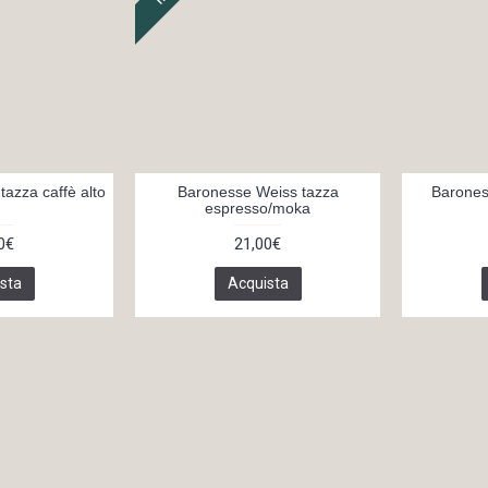
azza caffè alto
Baronesse Weiss tazza
Barones
espresso/moka
0€
21,00€
sta
Acquista