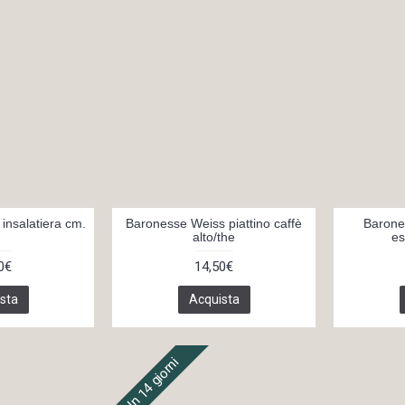
insalatiera cm.
Baronesse Weiss piattino caffè
Barone
alto/the
es
0€
14,50€
sta
Acquista
In 14 giorni