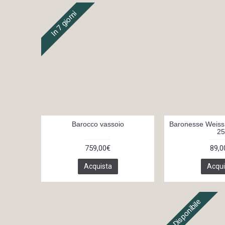
In 7 giorni
Barocco vassoio
Baronesse Weiss 
25
759,00€
89,0
Acquista
Acqui
Disponibile