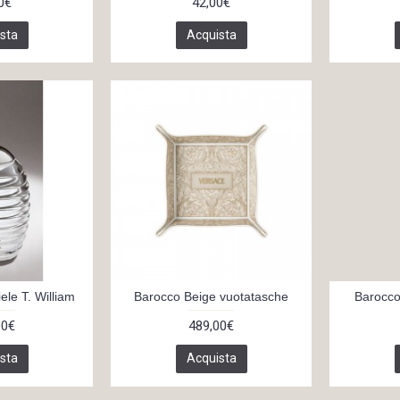
0€
42,00€
sta
Acquista
ele T. William
Barocco Beige vuotatasche
Barocco
00€
489,00€
sta
Acquista