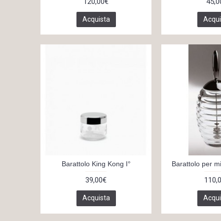
120,00€
45,0
Acquista
Acqui
Barattolo King Kong I°
Barattolo per mi
39,00€
110,
Acquista
Acqui