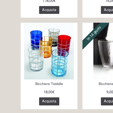
178,00€
16,0
Acquista
Acqui
In 14 giorni
Bicchiere Twiddle
Bicchier
18,00€
9,0
Acquista
Acqui