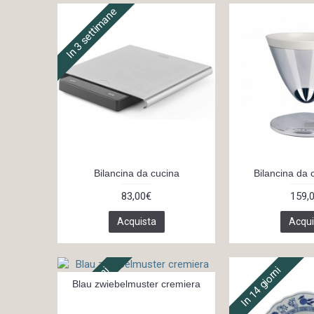
In 3 settimane
Bilancina da cucina
Bilancina da
83,00€
159,
Acquista
Acqui
In 14 giorni
In 14 giorni
Blau zwiebelmuster cremiera