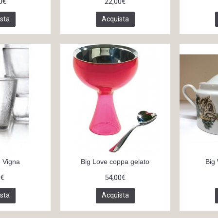
0€
22,00€
sta
Acquista
e Vigna
Big Love coppa gelato
Big
0€
54,00€
sta
Acquista