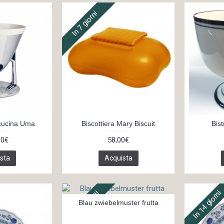
In 7 giorni
 cucina Uma
Biscottiera Mary Biscuit
Bist
00€
58,00€
sta
Acquista
In 14 giorni
In 14 giorni
Blau zwiebelmuster frutta