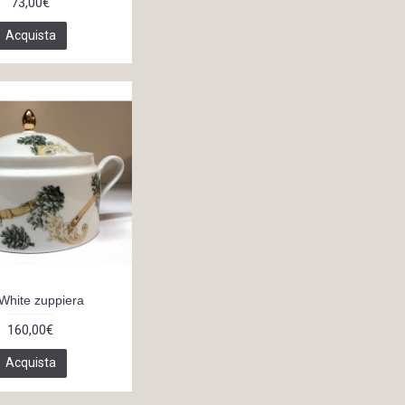
73,00€
Acquista
 White zuppiera
160,00€
Acquista