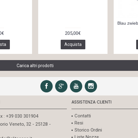
Blau zwieb
0€
205,00€
sta
Acquista
Carica altri prodotti
I
ASSISTENZA CLIENTI
Contatti
ax : +39 030 301904
Resi
torio Veneto, 32 - 25128 -
Storico Ordini
Liste Nozze