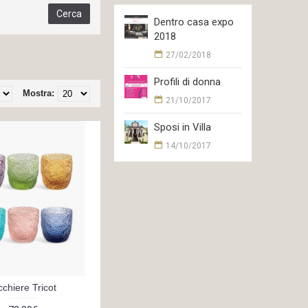
Dentro casa expo
2018
27/02/2018
Profili di donna
Mostra:
21/10/2017
Sposi in Villa
14/10/2017
cchiere Tricot