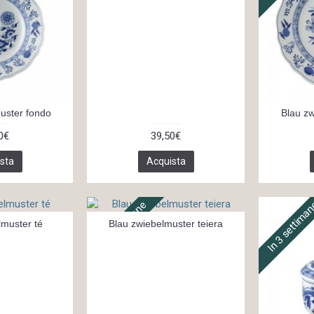
uster fondo
Blau zw
0€
39,50€
sta
Acquista
In 3 settimane
In 3 settima
lmuster té
Blau zwiebelmuster teiera