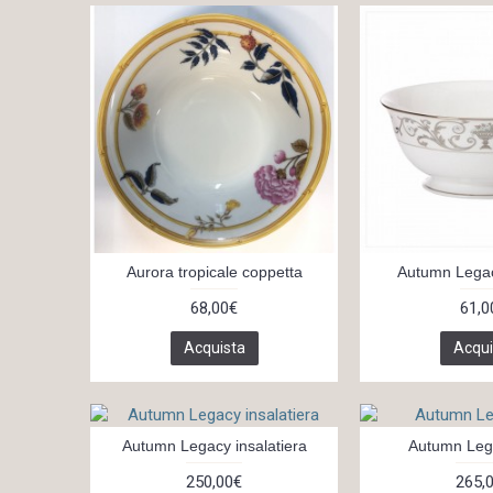
Aurora tropicale coppetta
Autumn Legac
68,00€
61,0
Acquista
Acqui
Autumn Legacy insalatiera
Autumn Leg
250,00€
265,