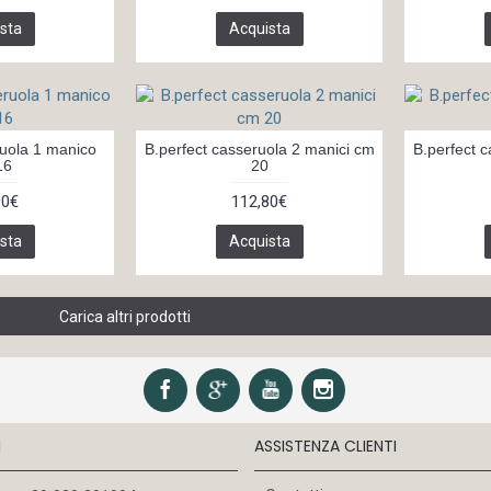
sta
Acquista
ruola 1 manico
B.perfect casseruola 2 manici cm
B.perfect 
16
20
90€
112,80€
sta
Acquista
Carica altri prodotti
I
ASSISTENZA CLIENTI