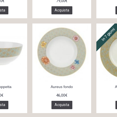
00€
79,00€
sta
Acquista
In 7 giorni
oppetta
Aureus fondo
A
0€
46,00€
sta
Acquista