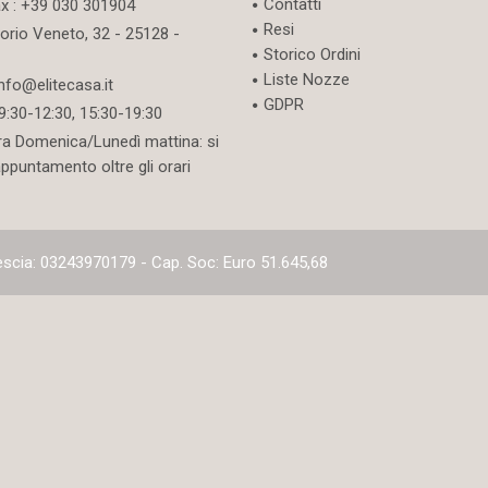
Contatti
ax : +39 030 301904
Resi
torio Veneto, 32 - 25128 -
Storico Ordini
Liste Nozze
info@elitecasa.it
GDPR
09:30-12:30, 15:30-19:30
ra Domenica/Lunedì mattina: si
appuntamento oltre gli orari
rescia: 03243970179 - Cap. Soc: Euro 51.645,68