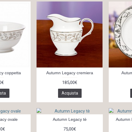
y coppetta
Autumn Legacy cremiera
Autu
0€
185,00€
sta
Acquista
acy ovale
Autumn Legacy tè
Autumn 
00€
75,00€