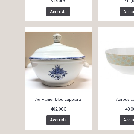
614,00€
711,
Acquista
Acqui
Au Panier Bleu zuppiera
Aureus c
402,00€
43,0
Acquista
Acqui