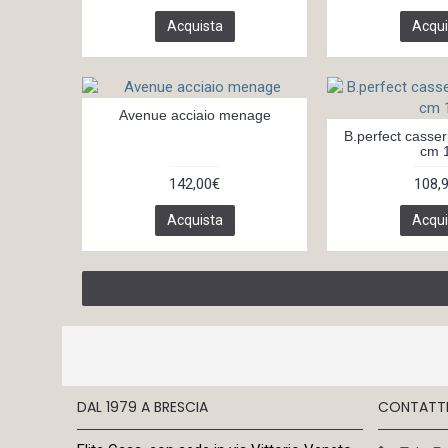
Acquista
Acqui
Avenue acciaio menage
B.perfect casse
cm 
142,00€
108,
Acquista
Acqui
DAL 1979 A BRESCIA
CONTATT