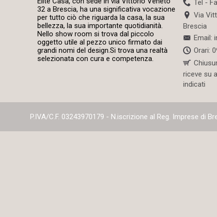
Elite Casa, con sede in via Vittorio Veneto
Tel - F
32 a Brescia, ha una significativa vocazione
Via Vit
per tutto ciò che riguarda la casa, la sua
bellezza, la sua importante quotidianità.
Brescia
Nello show room si trova dal piccolo
Email: 
oggetto utile al pezzo unico firmato dai
Orari: 
grandi nomi del design.Si trova una realtà
selezionata con cura e competenza.
Chiusu
riceve su 
indicati
P.IVA/C.F. 03243970179 - N.iscrizione al Reg. Imprese di B