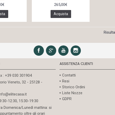
00€
265,00€
sta
Acquista
Risulta
I
ASSISTENZA CLIENTI
Contatti
ax : +39 030 301904
Resi
torio Veneto, 32 - 25128 -
Storico Ordini
Liste Nozze
info@elitecasa.it
GDPR
09:30-12:30, 15:30-19:30
ra Domenica/Lunedì mattina: si
appuntamento oltre gli orari