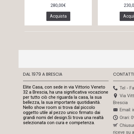
280,00€
230,
Acquista
Acqui
DAL 1979 A BRESCIA
CONTATT
Elite Casa, con sede in via Vittorio Veneto
Tel - F
32 a Brescia, ha una significativa vocazione
Via Vit
per tutto ciò che riguarda la casa, la sua
bellezza, la sua importante quotidianità.
Brescia
Nello show room si trova dal piccolo
Email: 
oggetto utile al pezzo unico firmato dai
Orari: 
grandi nomi del design.Si trova una realtà
selezionata con cura e competenza.
Chiusu
riceve su 