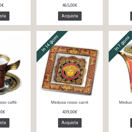
0€
465,00€
sta
Acquista
In 14 giorni
In 7 giorni
so caffè
Medusa rosso carrè
Medus
00€
439,00€
sta
Acquista