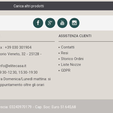
Carica altri prodotti
I
ASSISTENZA CLIENTI
Contatti
ax : +39 030 301904
Resi
torio Veneto, 32 - 25128 -
Storico Ordini
Liste Nozze
info@elitecasa.it
GDPR
09:30-12:30, 15:30-19:30
ra Domenica/Lunedì mattina: si
appuntamento oltre gli orari
rescia: 03243970179 - Cap. Soc: Euro 51.645,68