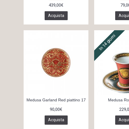
439,00€
79,0
Acquista
Acqui
In 14 giorni
Medusa Garland Red piattino 17
Medusa Ros
90,00€
229,
Acquista
Acqui