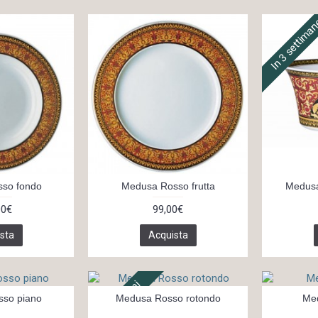
In 3 settima
so fondo
Medusa Rosso frutta
Medusa
00€
99,00€
sta
Acquista
In 14 giorni
so piano
Medusa Rosso rotondo
Me