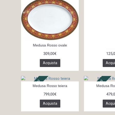
Medusa Rosso ovale
309,00€
125,
Acquista
Acqui
In 14 giorni
In 14 giorni
Medusa Rosso teiera
Medusa Ro
799,00€
479,
Acquista
Acqui