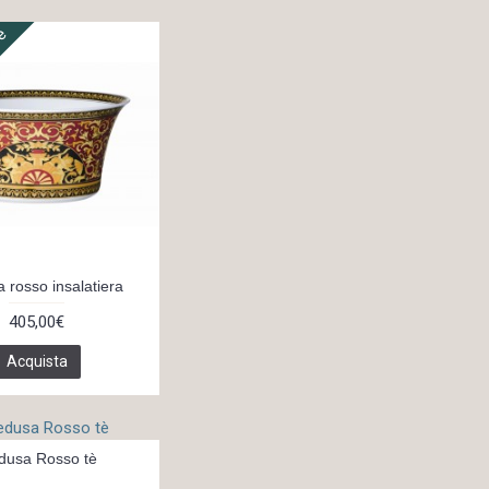
ne
 rosso insalatiera
405,00€
Acquista
dusa Rosso tè