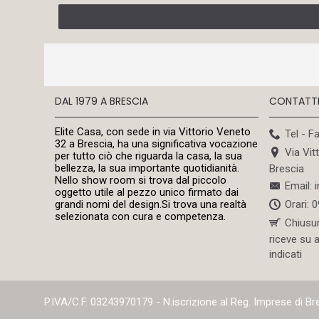
DAL 1979 A BRESCIA
CONTATT
Elite Casa, con sede in via Vittorio Veneto
Tel - F
32 a Brescia, ha una significativa vocazione
Via Vit
per tutto ciò che riguarda la casa, la sua
bellezza, la sua importante quotidianità.
Brescia
Nello show room si trova dal piccolo
Email: 
oggetto utile al pezzo unico firmato dai
Orari: 
grandi nomi del design.Si trova una realtà
selezionata con cura e competenza.
Chiusu
riceve su 
indicati
P.IVA/C.F. 03243970179 - N.iscrizione al Reg. Imprese di B