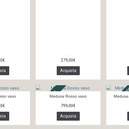
00€
279,00€
sta
Acquista
In 3 settima
In 7 giorni
sso vaso
Medusa Rosso vaso
Medusa 
00€
799,00€
sta
Acquista