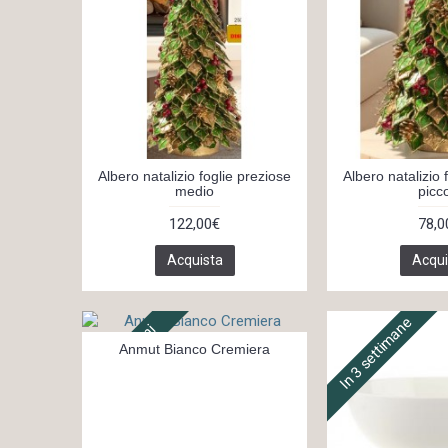
Albero natalizio foglie preziose
Albero natalizio 
medio
picc
122,00€
78,0
Acquista
Acqui
In 3 settimane
In 14 giorni
Anmut Bianco Cremiera