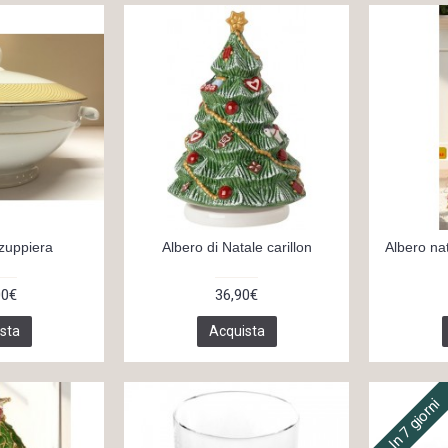
zuppiera
Albero di Natale carillon
Albero nat
00€
36,90€
sta
Acquista
In 7 giorni