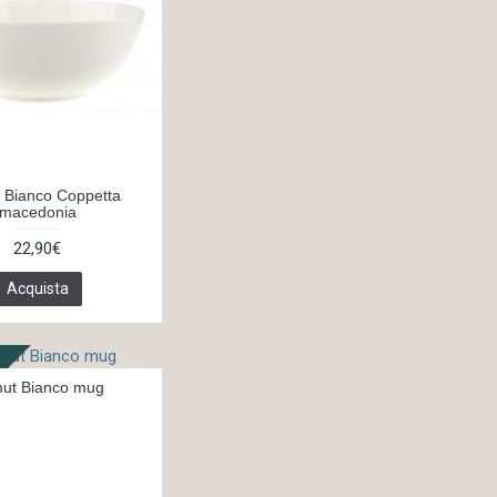
 Bianco Coppetta
macedonia
22,90€
Acquista
ut Bianco mug