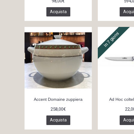
98,00€
594,
Acquista
Acqui
In 7 giorni
Accent Domaine zuppiera
Ad Hoc coltel
258,00€
22,0
Acquista
Acqui