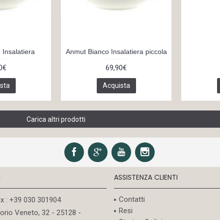
Insalatiera
Anmut Bianco Insalatiera piccola
0€
69,90€
sta
Acquista
Carica altri prodotti
I
ASSISTENZA CLIENTI
Contatti
ax : +39 030 301904
Resi
torio Veneto, 32 - 25128 -