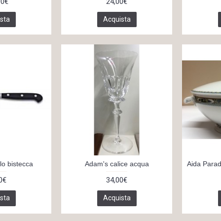
00€
24,00€
sta
Acquista
lo bistecca
Adam's calice acqua
Aida Parad
0€
34,00€
sta
Acquista