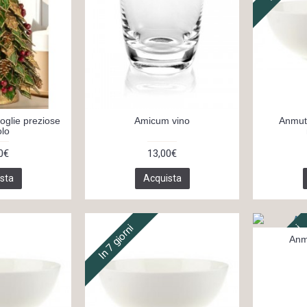
foglie preziose
Amicum vino
Anmut
olo
0€
13,00€
sta
Acquista
In 7 giorni
In 7 giorni
Anm