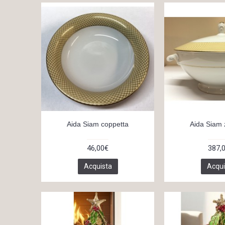
Aida Siam coppetta
Aida Siam 
46,00€
387,
Acquista
Acqui