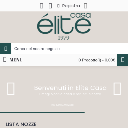
Registra
MENU
0 Prodotto(i) - 0,00€
Benvenuti in Elite Casa
Il meglio per la casa e per le tue nozze
VIENI SUBITO A TROVARCI
LISTA NOZZE