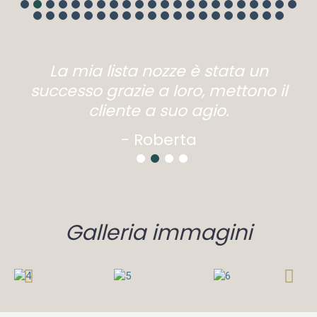
La mia lista nozze è stata un
successo grazie a loro, mettono il
cliente a suo agio.
- Roberta
1
2
3
4
Galleria immagini