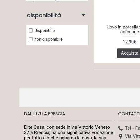
acquistare hutschenreuther
(1)
disponibilità
cuore in porcellana (1)
Uovo in porcella
hutschenreuther (1)
disponibile
anemone
hutschenreuther scatola in
non disponibile
12,90€
porcellana (1)
Acquista
lista di nozze a brescia (1)
liste di nozze a brescia (1)
liste di nozze on line (1)
liste nozze brescia (6)
liste nozze on line articoli per
la casa (1)
negozio articoli per la casa
(4)
DAL 1979 A BRESCIA
CONTATT
negozio articoli per la casa
brescia (1)
Elite Casa, con sede in via Vittorio Veneto
Tel - F
32 a Brescia, ha una significativa vocazione
negozio articoli per la casa
Via Vit
per tutto ciò che riguarda la casa, la sua
on line (3)