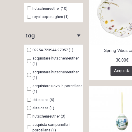
hutschenreuther (10)
royal copenaghen (1)
tag
02254-723944-27957 (1)
Spring Vibes 
acquistare hutschenreuther
30,00€
(1)
Acquista
acquistare hutschenreuther
(1)
acquistare uovo in porcellana
(1)
elite casa (6)
elite casa (1)
hutschenreuther (3)
acquista campanella in
porcellana (1)