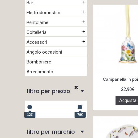
+
Bar
+
Elettrodomestici
+
Pentolame
+
Coltelleria
+
Accessori
Angolo occasioni
Bomboniere
Arredamento
Campanella in po
22,90€
filtra per prezzo
Acquista
12€
79€
filtra per marchio