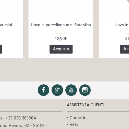
na mini
Uovo in porcellana mini fiordaliso
Uovo in
12,90€
3
Acquista
Ac
I
ASSISTENZA CLIENTI
Contatti
ax : +39 030 301904
Resi
torio Veneto, 32 - 25128 -