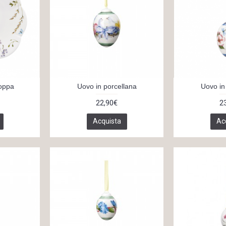
coppa
Uovo in porcellana
Uovo in
22,90€
2
Acquista
Ac