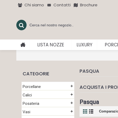
Chi siamo
Contatti
Brochure
LISTA NOZZE
LUXURY
PORCE
PASQUA
CATEGORIE
+
ACQUISTA I PRO
Porcellane
+
Calici
Pasqua
+
Posateria
+
Comparazio
Vasi