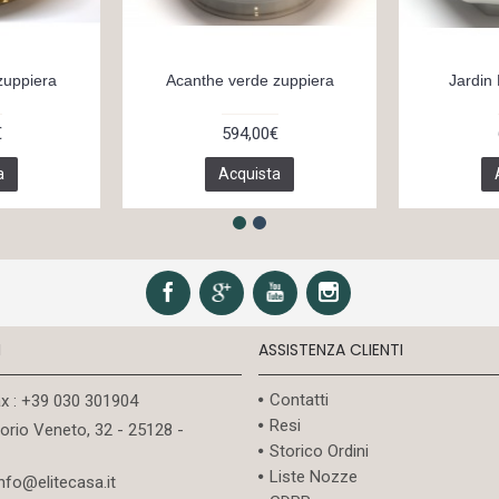
zuppiera
Acanthe verde zuppiera
Jardin
€
594,00€
a
Acquista
I
ASSISTENZA CLIENTI
Contatti
ax : +39 030 301904
Resi
torio Veneto, 32 - 25128 -
Storico Ordini
Liste Nozze
info@elitecasa.it