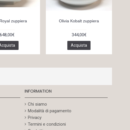
 Royal zuppiera
Olivia Kobalt zuppiera
N
648,00€
344,00€
Acquista
Acquista
INFORMATION
Chi siamo
Modalità di pagamento
Privacy
Termini e condizioni