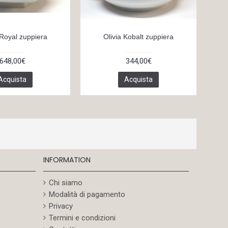
 Royal zuppiera
Olivia Kobalt zuppiera
N
648,00€
344,00€
Acquista
Acquista
INFORMATION
Chi siamo
Modalità di pagamento
Privacy
Termini e condizioni