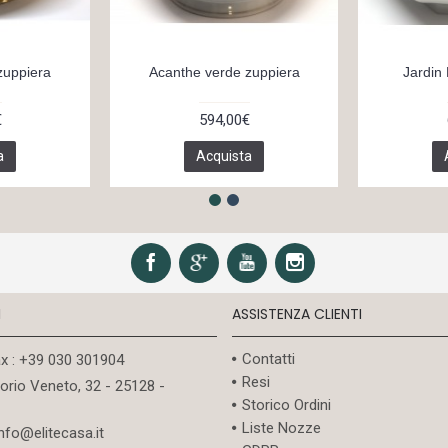
zuppiera
Acanthe verde zuppiera
Jardin
€
594,00€
a
Acquista
I
ASSISTENZA CLIENTI
Contatti
ax : +39 030 301904
Resi
torio Veneto, 32 - 25128 -
Storico Ordini
Liste Nozze
info@elitecasa.it