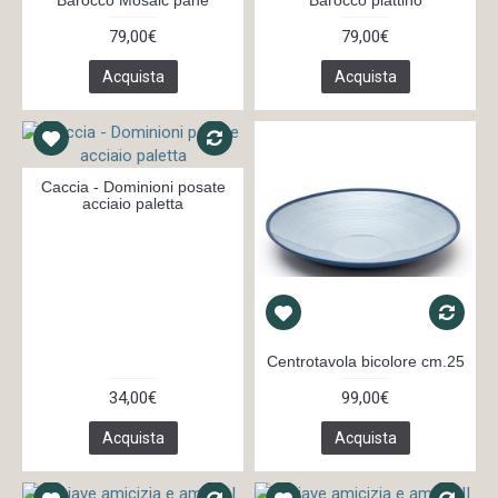
Barocco Mosaic pane
Barocco piattino
79,00€
79,00€
Acquista
Acquista
Caccia - Dominioni posate
acciaio paletta
Centrotavola bicolore cm.25
34,00€
99,00€
Acquista
Acquista