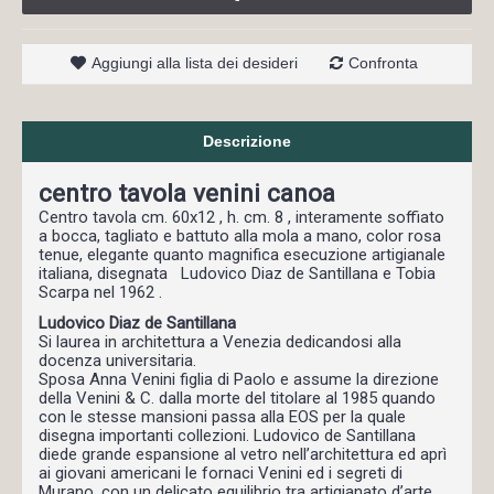
Aggiungi alla lista dei desideri
Confronta
Descrizione
centro tavola venini canoa
Centro tavola cm. 60x12 , h. cm. 8 , interamente soffiato
a bocca, tagliato e battuto alla mola a mano, color rosa
tenue, elegante quanto magnifica esecuzione artigianale
italiana, disegnata Ludovico Diaz de Santillana e Tobia
Scarpa nel 1962 .
Ludovico Diaz de Santillana
Si laurea in architettura a Venezia dedicandosi alla
docenza universitaria.
Sposa Anna Venini figlia di Paolo e assume la direzione
della Venini & C. dalla morte del titolare al 1985 quando
con le stesse mansioni passa alla EOS per la quale
disegna importanti collezioni. Ludovico de Santillana
diede grande espansione al vetro nell’architettura ed aprì
ai giovani americani le fornaci Venini ed i segreti di
Murano, con un delicato equilibrio tra artigianato d’arte,