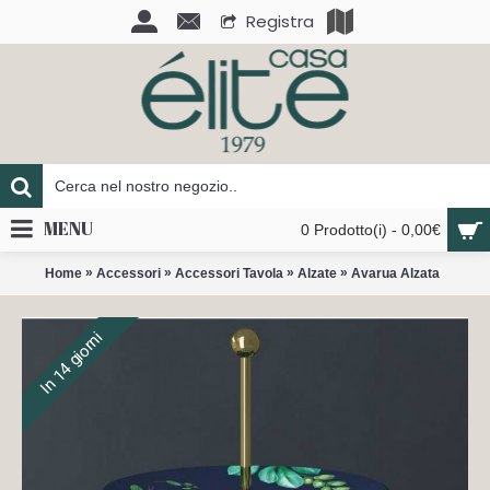
Registra
MENU
0 Prodotto(i) - 0,00€
»
»
»
»
Home
Accessori
Accessori Tavola
Alzate
Avarua Alzata
In 14 giorni