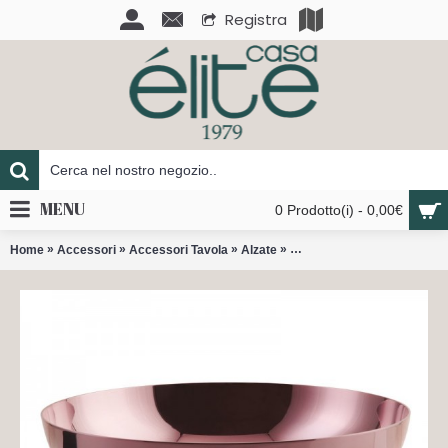
Registra
MENU
0 Prodotto(i) - 0,00€
»
»
»
»
Home
Accessori
Accessori Tavola
Alzate
Madame coppa con piede