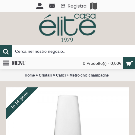
Registra
MENU
0 Prodotto(i) - 0,00€
»
»
»
Home
Cristalli
Calici
Metro chic champagne
In 14 giorni