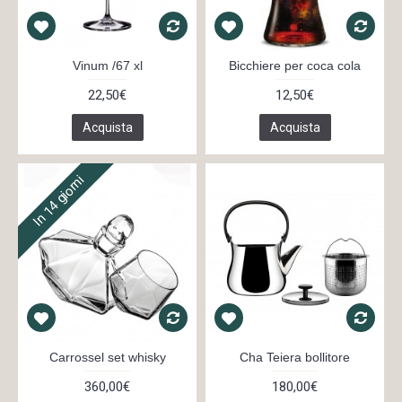
Vinum /67 xl
Bicchiere per coca cola
22,50€
12,50€
Acquista
Acquista
In 14 giorni
Carrossel set whisky
Cha Teiera bollitore
360,00€
180,00€