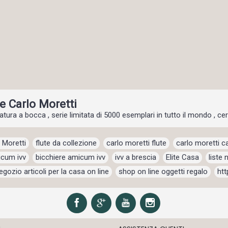
e Carlo Moretti
atura a bocca , serie limitata di 5000 esemplari in tutto il mondo , cert
 Moretti
,
flute da collezione
,
carlo moretti flute
,
carlo moretti ca
cum ivv
,
bicchiere amicum ivv
,
ivv a brescia
,
Elite Casa
,
liste
egozio articoli per la casa on line
,
shop on line oggetti regalo
,
htt