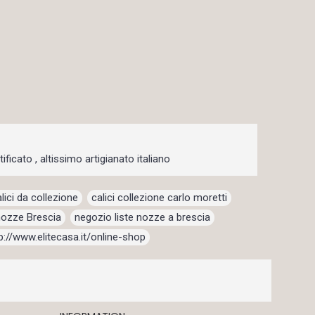
ificato , altissimo artigianato italiano
lici da collezione
,
calici collezione carlo moretti
,
 nozze Brescia
,
negozio liste nozze a brescia
,
p://www.elitecasa.it/online-shop