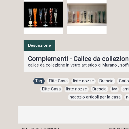
Descrizione
Complementi - Calice da collezion
calice da collezione in vetro artistico di Murano , soffi
Tag:
Elite Casa
,
liste nozze
,
Brescia
,
Carlo
Elite Casa
,
liste nozze
,
Brescia
,
ivv
,
ami
negozio articoli per la casa
,
n