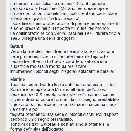
numerosi artisti italiani e stranieri. Durante questo
periodo usò le tecniche di Murano per creare opere
rifinite con colori inusuali, tra i quali meritano particolare
attenzione i piatti in “vetro mosaico”.
I suoi lavori hanno ottenuto molti premi e riconoscimenti
e sono presenti nei più importanti musei del mondo.
La collaborazione con Venini, nata nel 1976, durerà fino al
1985. Disegna una serie di oggetti.
Battuti
Verso la fine degli anni trenta ha inizio la realizzazione
delle prime tecniche in cui è determinante l’apporto
decorativo. Il vetro battuto è caratterizzato da una
superficie molata in modo da realizzare
innumerevoli piccoli segni irregolari adiacenti e paralleli.
Murrine
Tecnica decorativa tra le più antiche conosciuta già dai
Romani e recuperata a Murano all’inizio dell’ottavo
decennio del XIX secolo. Consiste nell’unione di canne
di vetro di vario colore formati da un disegno prestabilito
che sono poi riscaldate fino a formare una canna unica.
Le canne è poi
tagliata ottenendo una serie di piccoli dischi. Poi disposti
secondo un disegno prestabilito,
sono riscaldati. Lavorati e soffiati sino a ottenere la
forma definitiva dell’oggetto.