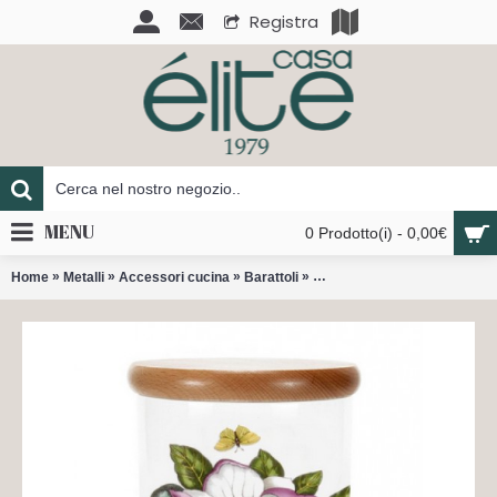
Registra
MENU
0 Prodotto(i) - 0,00€
»
»
»
»
Home
Metalli
Accessori cucina
Barattoli
Botanic Garden Barattolo da 