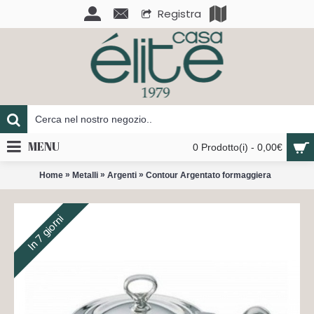
Registra
MENU
0 Prodotto(i) - 0,00€
»
»
»
Home
Metalli
Argenti
Contour Argentato formaggiera
In 7 giorni