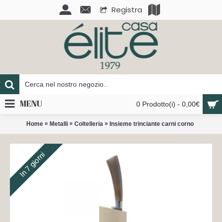
Registra
MENU
0 Prodotto(i) - 0,00€
»
»
»
Home
Metalli
Coltelleria
Insieme trinciante carni corno
In 7 giorni