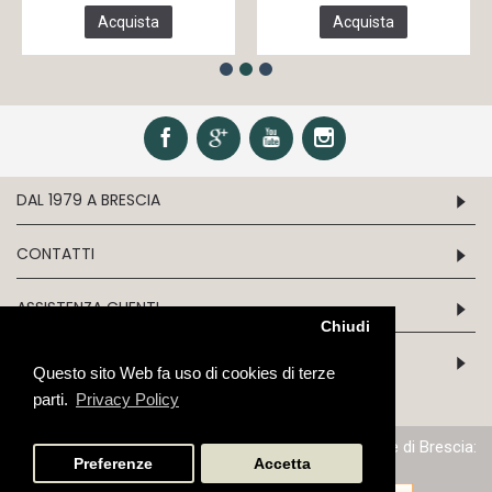
Acquista
Acquista
DAL 1979 A BRESCIA
CONTATTI
ASSISTENZA CLIENTI
Chiudi
INFORMATION
Questo sito Web fa uso di cookies di terze
parti.
Privacy Policy
P.IVA/C.F. 03243970179 - N.iscrizione al Reg. Imprese di Brescia:
03243970179 - Cap. Soc: Euro 51.645,68
Preferenze
Accetta