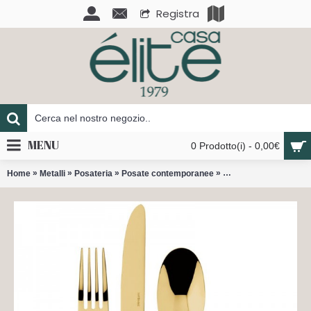
Registra
MENU
0 Prodotto(i) - 0,00€
»
»
»
»
Home
Metalli
Posateria
Posate contemporanee
Cortina set 24 pvd gol