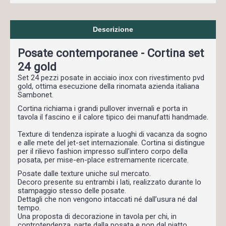
Descrizione
Posate contemporanee - Cortina set
24 gold
Set 24 pezzi posate in acciaio inox con rivestimento pvd
gold, ottima esecuzione della rinomata azienda italiana
Sambonet.
Cortina richiama i grandi pullover invernali e porta in
tavola il fascino e il calore tipico dei manufatti handmade.
Texture di tendenza ispirate a luoghi di vacanza da sogno
e alle mete del jet-set internazionale. Cortina si distingue
per il rilievo fashion impresso sull'intero corpo della
posata, per mise-en-place estremamente ricercate.
Posate dalle texture uniche sul mercato.
Decoro presente su entrambi i lati, realizzato durante lo
stampaggio stesso delle posate.
Dettagli che non vengono intaccati né dall’usura né dal
tempo.
Una proposta di decorazione in tavola per chi, in
controtendenza, parte dalla posata e non dal piatto.