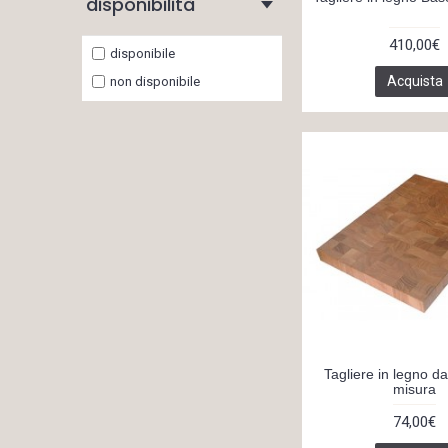
disponibilità
lista di nozze on line (2)
lista di nozze viaggio (2)
410,00€
disponibile
liste di nozze a brescia (2)
Acquista
non disponibile
liste nozze (6)
liste nozze brescia (1)
mitheis (1)
negozio articoli per la casa
(1)
negozio articoli per la casa
on line (1)
oggetti d’arredo brescia (1)
oggetti regalo per la casa
brescia (1)
oggettistica per la casa a
brescia (1)
Tagliere in legno da
misura
oggettistica per la casa on
line (1)
74,00€
shop on line oggetti regalo