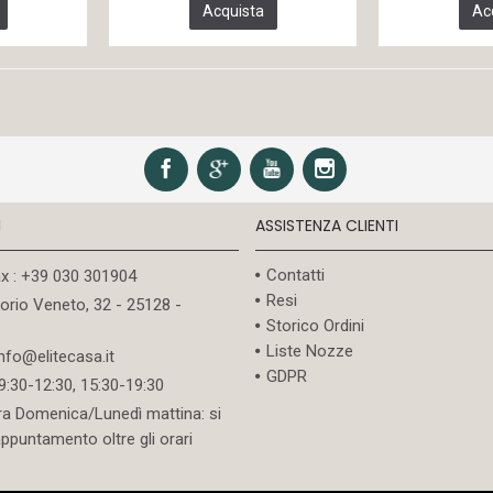
Acquista
Ac
I
ASSISTENZA CLIENTI
Contatti
ax : +39 030 301904
Resi
torio Veneto, 32 - 25128 -
Storico Ordini
Liste Nozze
info@elitecasa.it
GDPR
09:30-12:30, 15:30-19:30
ra Domenica/Lunedì mattina: si
appuntamento oltre gli orari