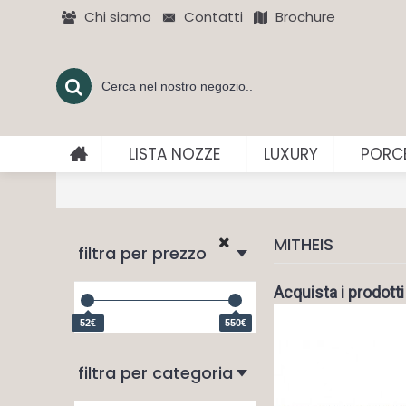
Chi siamo
Contatti
Brochure
LISTA NOZZE
LUXURY
PORCE
MITHEIS
filtra per prezzo
Acquista i prodotti
52€
550€
filtra per categoria