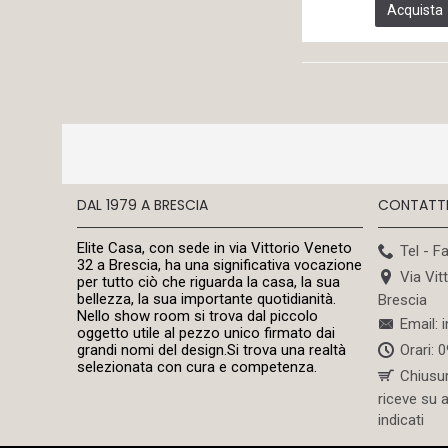
Acquista
(1)
DAL 1979 A BRESCIA
CONTATT
Elite Casa, con sede in via Vittorio Veneto
Tel - F
32 a Brescia, ha una significativa vocazione
Via Vit
per tutto ciò che riguarda la casa, la sua
bellezza, la sua importante quotidianità.
Brescia
Nello show room si trova dal piccolo
Email: 
oggetto utile al pezzo unico firmato dai
Orari: 
grandi nomi del design.Si trova una realtà
selezionata con cura e competenza.
Chiusu
riceve su 
indicati