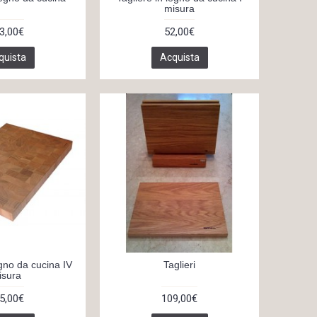
misura
3,00€
52,00€
quista
Acquista
egno da cucina IV
Taglieri
isura
5,00€
109,00€