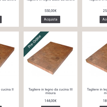
550,00€
25
Acquista
Ac
Pre-Ordine
 cucina II
Tagliere in legno da cucina III
Tagliere in l
misura
m
144,00€
18