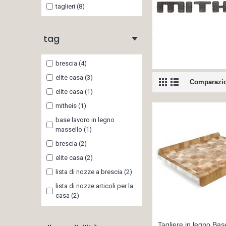
taglieri (8)
tag
brescia (4)
elite casa (3)
Comparazio
elite casa (1)
mitheis (1)
base lavoro in legno
massello (1)
brescia (2)
elite casa (2)
lista di nozze a brescia (2)
lista di nozze articoli per la
casa (2)
lista di nozze complementi
d'arredo (2)
Tagliere in legno Bas