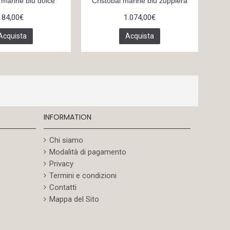
 marine blu dolce
Cristobal marine blu zuppiera
84,00€
1.074,00€
Acquista
Acquista
INFORMATION
Chi siamo
Modalità di pagamento
Privacy
Termini e condizioni
Contatti
Mappa del Sito