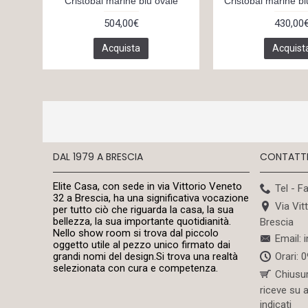
tasche
Cristobal marine blu ovale
Cristobal marine bl
504,00€
430,00
Acquista
Acquist
DAL 1979 A BRESCIA
CONTATT
Elite Casa, con sede in via Vittorio Veneto
Tel - F
32 a Brescia, ha una significativa vocazione
Via Vit
per tutto ciò che riguarda la casa, la sua
bellezza, la sua importante quotidianità.
Brescia
Nello show room si trova dal piccolo
Email: 
oggetto utile al pezzo unico firmato dai
Orari: 
grandi nomi del design.Si trova una realtà
selezionata con cura e competenza.
Chiusu
riceve su 
indicati