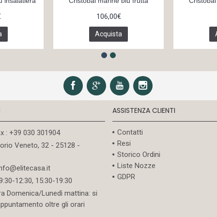
u insalatiera
Cristobal marine blu frutta
Cristobal
€
106,00€
a
Acquista
I
ASSISTENZA CLIENTI
Contatti
ax : +39 030 301904
Resi
torio Veneto, 32 - 25128 -
Storico Ordini
Liste Nozze
info@elitecasa.it
GDPR
09:30-12:30, 15:30-19:30
ra Domenica/Lunedì mattina: si
appuntamento oltre gli orari