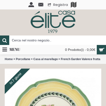
Registra
MENU
0 Prodotto(i) - 0,00€
»
»
»
Home
Porcellane
Casa al mare/lago
French Garden Valence frutta
In 7 giorni