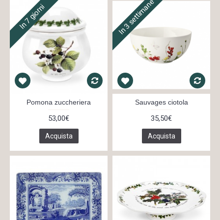
In 3 settimane
In 7 giorni
Pomona zuccheriera
Sauvages ciotola
53,00€
35,50€
Acquista
Acquista