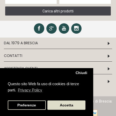
Carica altri prodotti
DAL 1979 A BRESCIA
CONTATTI
ASSISTENZA CLIENTI
Chiudi
INFORMATION
Questo sito Web fa uso di cookies di terze
parti.
Privacy Policy
P.IVA/C.F. 03243970179 - N.iscrizione al Reg. Imprese di Brescia:
03243970179 - Cap. Soc: Euro 51.645,68
Preferenze
Accetta