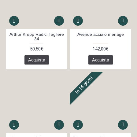
Arthur Krupp Radici Tagliere
Avenue acciaio menage
34
50,50€
142,00€
Acquista
Acquista
In 14 giorni