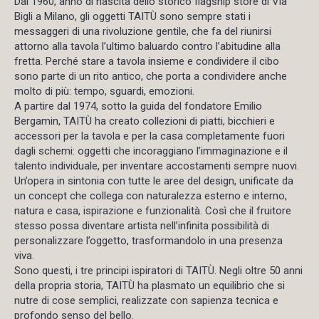
Dal 1960, anno di nascita dello storico flagship store di Via
Bigli a Milano, gli oggetti TAITÙ sono sempre stati i
messaggeri di una rivoluzione gentile, che fa del riunirsi
attorno alla tavola l’ultimo baluardo contro l’abitudine alla
fretta. Perché stare a tavola insieme e condividere il cibo
sono parte di un rito antico, che porta a condividere anche
molto di più: tempo, sguardi, emozioni.
A partire dal 1974, sotto la guida del fondatore Emilio
Bergamin, TAITÙ ha creato collezioni di piatti, bicchieri e
accessori per la tavola e per la casa completamente fuori
dagli schemi: oggetti che incoraggiano l’immaginazione e il
talento individuale, per inventare accostamenti sempre nuovi.
Un’opera in sintonia con tutte le aree del design, unificate da
un concept che collega con naturalezza esterno e interno,
natura e casa, ispirazione e funzionalità. Così che il fruitore
stesso possa diventare artista nell’infinita possibilità di
personalizzare l’oggetto, trasformandolo in una presenza
viva.
Sono questi, i tre principi ispiratori di TAITÙ. Negli oltre 50 anni
della propria storia, TAITÙ ha plasmato un equilibrio che si
nutre di cose semplici, realizzate con sapienza tecnica e
profondo senso del bello.