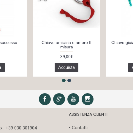
successo I
Chiave amicizia e amore II
Chiave gioi
misura
39,00€
a
Acquista
I
ASSISTENZA CLIENTI
Contatti
ax : +39 030 301904