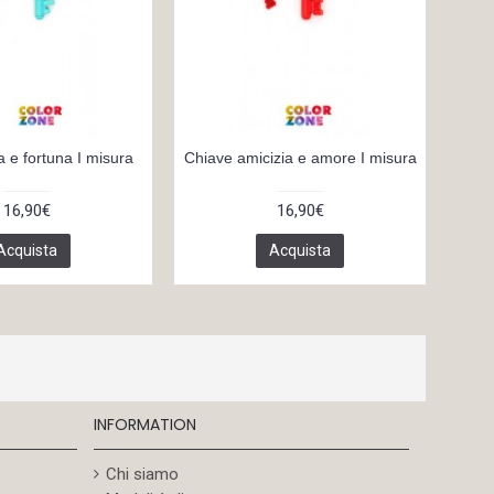
a e fortuna I misura
Chiave amicizia e amore I misura
Chia
16,90€
16,90€
Acquista
Acquista
INFORMATION
Chi siamo