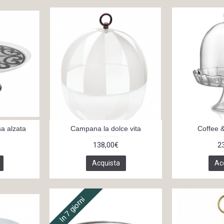
a alzata
Campana la dolce vita
Coffee &
138,00€
2
Acquista
Ac
In 7 giorni