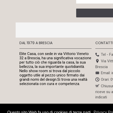
fatman (1)
girasole (1)
griffè (1)
ivv (1)
ivv alzata tre ripiani (1)
ivv alzate (1)
DAL 1979 A BRESCIA
CONTATT
lista di nozze a brescia (2)
Elite Casa, con sede in via Vittorio Veneto
Tel - F
lista di nozze brescia (1)
32 a Brescia, ha una significativa vocazione
Via Vit
per tutto ciò che riguarda la casa, la sua
liste di nozze a brescia (1)
bellezza, la sua importante quotidianità.
Brescia
liste nozze (22)
Nello show room si trova dal piccolo
Email: 
oggetto utile al pezzo unico firmato dai
liste nozze brescia (8)
Orari: 
grandi nomi del design.Si trova una realtà
liste nozze a brescia (2)
selezionata con cura e competenza.
Chiusu
nasonmoretti (3)
riceve su 
indicati
negozio articoli per la casa
(3)
negozio articoli per la casa a
Questo sito Web fa uso di cookies di terze parti.
Privacy Po