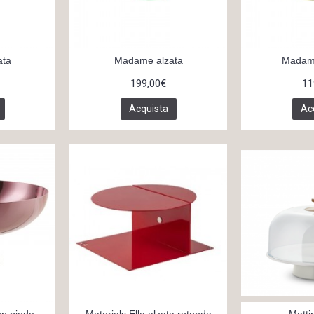
ata
Madame alzata
Madame
199,00€
11
Acquista
Ac
n piede
Materials Ella alzata rotonda
Matti