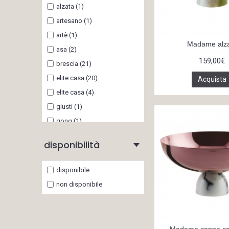
alzata (1)
spode (1)
artesano (1)
taitù (2)
artè (1)
versace (10)
Madame alz
asa (2)
vesta (1)
159,00€
brescia (21)
villeroy&boch (6)
elite casa (20)
Acquista
vista alegre (4)
elite casa (4)
giusti (1)
gong (1)
jewel (1)
disponibilità
rogaska (1)
rosenthal per swarovski (1)
disponibile
sambonet (2)
non disponibile
sambonet sambonet elite (1)
spisani (1)
villeroy&boch (1)
Madame coppa co