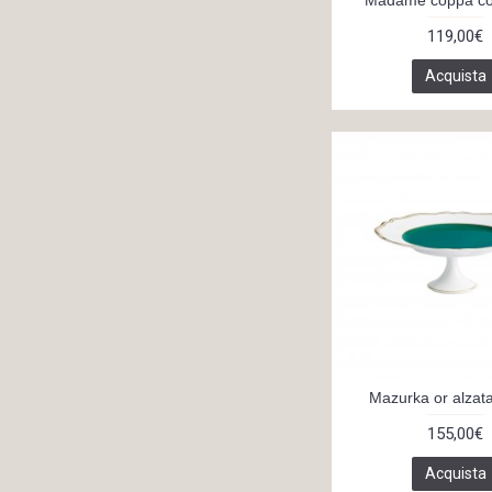
alzata (3)
119,00€
alzata a più ripiani (1)
Acquista
alzata classica (3)
alzata con cloche (1)
alzata contour sambonet (1)
alzata due ripiani in alpacca
argentata (1)
alzata due ripiani sambonet
(1)
alzata tre ripiani (1)
alzata tre ripiani in vetro (1)
alzate (2)
asa collection (1)
brescia (1)
Mazurka or alzat
contour (1)
155,00€
elite casa (2)
Acquista
elitecasa brescia (1)