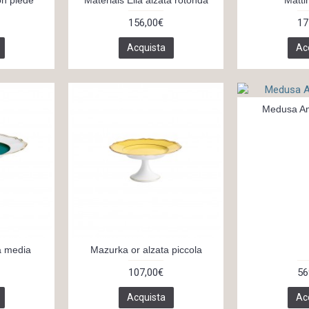
156,00€
17
Acquista
Ac
Medusa Amp
a media
Mazurka or alzata piccola
107,00€
56
Acquista
Ac