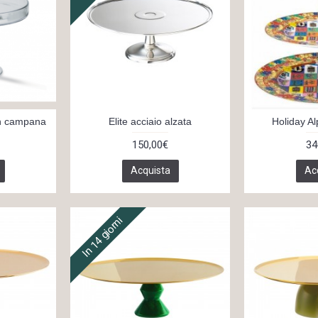
on campana
Elite acciaio alzata
Holiday Al
150,00€
34
Acquista
Ac
In 14 giorni