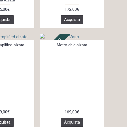
5,00€
172,00€
quista
Acquista
In 14 giorni
lified alzata
Metro chic alzata
9,00€
169,00€
quista
Acquista