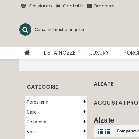
Chi siamo
Contatti
Brochure
LISTA NOZZE
LUXURY
PORCE
ALZATE
CATEGORIE
+
ACQUISTA I PRO
Porcellane
+
Calici
Alzate
+
Posateria
+
Comparazio
Vasi