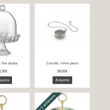
 Tea alzata
Cuocitè, t-time piece
3,50€
38,00€
quista
Acquista
In 3 settimane