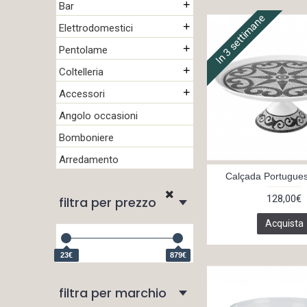
+
Bar
In 3 settimane
+
Elettrodomestici
+
Pentolame
+
Coltelleria
+
Accessori
Angolo occasioni
Bomboniere
Arredamento
Calçada Portugues
128,00€
filtra per prezzo
Acquista
23€
879€
filtra per marchio