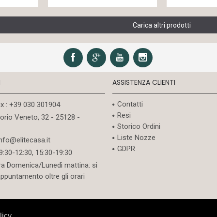
Carica altri prodotti
I
ASSISTENZA CLIENTI
Contatti
ax : +39 030 301904
Resi
torio Veneto, 32 - 25128 -
Storico Ordini
Liste Nozze
info@elitecasa.it
GDPR
09:30-12:30, 15:30-19:30
ra Domenica/Lunedì mattina: si
appuntamento oltre gli orari
licy