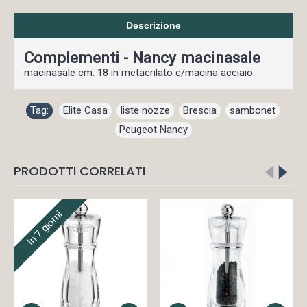
Descrizione
Complementi - Nancy macinasale
macinasale cm. 18 in metacrilato c/macina acciaio
Tag:
Elite Casa
,
liste nozze
,
Brescia
,
sambonet
,
Peugeot Nancy
PRODOTTI CORRELATI
In 7 giorni