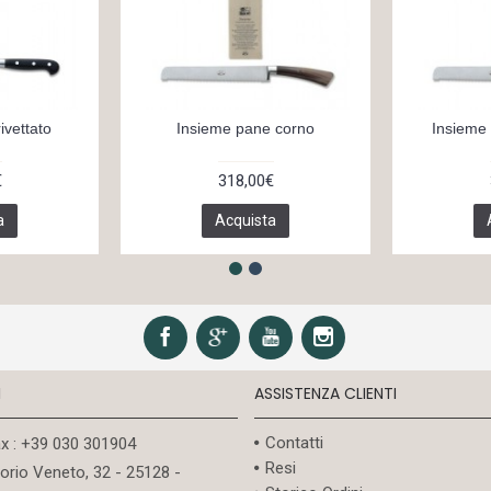
ivettato
Insieme pane corno
Insieme 
€
318,00€
a
Acquista
I
ASSISTENZA CLIENTI
Contatti
ax : +39 030 301904
Resi
torio Veneto, 32 - 25128 -