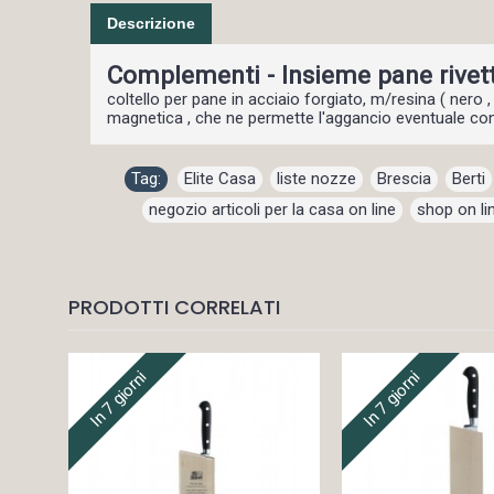
Descrizione
Complementi - Insieme pane rivet
coltello per pane in acciaio forgiato, m/resina ( nero ,
magnetica , che ne permette l'aggancio eventuale con a
Tag:
Elite Casa
,
liste nozze
,
Brescia
,
Berti
negozio articoli per la casa on line
,
shop on li
PRODOTTI CORRELATI
In 7 giorni
In 7 giorni