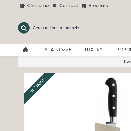
Chi siamo
Contatti
Brochure
LISTA NOZZE
LUXURY
PORCE
Ho
In 7 giorni