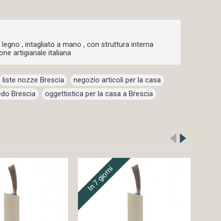
n legno , intagliato a mano , con struttura interna
ne artigianale italiana
liste nozze Brescia
,
negozio articoli per la casa
,
redo Brescia
,
oggettistica per la casa a Brescia
,
In 7 giorni
In 7