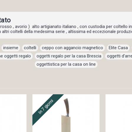
tato
 rosso , avorio ) alto artigianato italiano , con custodia per coltello i
ltri coltelli della medesima serie , altissima ed eccezionale produzio
,
insieme
,
coltelli
,
ceppo con aggancio magnetico
,
Elite Casa
,
ne oggetti regalo
,
oggetti regalo per la casa Brescia
,
oggetti d’ar
oggettistica per la casa on line
In 7 giorni