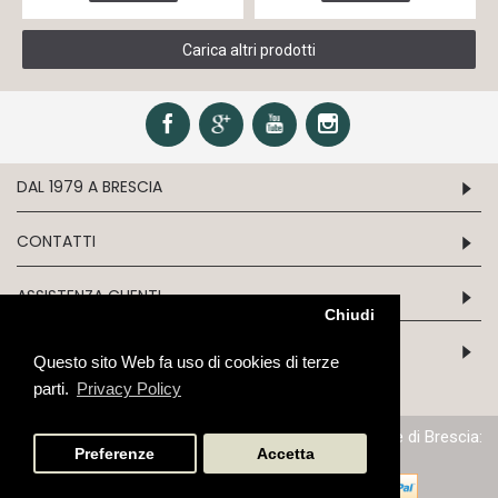
Carica altri prodotti
DAL 1979 A BRESCIA
CONTATTI
ASSISTENZA CLIENTI
Chiudi
INFORMATION
Questo sito Web fa uso di cookies di terze
parti.
Privacy Policy
P.IVA/C.F. 03243970179 - N.iscrizione al Reg. Imprese di Brescia:
03243970179 - Cap. Soc: Euro 51.645,68
Preferenze
Accetta