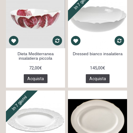
In 7 giorni
Dieta Mediterranea
Dressed bianco insalatiera
insalatiera piccola
72,00€
145,00€
Acquista
Acquista
In 7 giorni