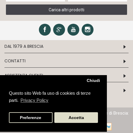
Carica altri prodotti
DAL 1979 A BRESCIA
CONTATTI
ASSISTENZA CLIENTI
Chiudi
INFORMATION
Questo sito Web fa uso di cookies di terze
parti.
Privacy Policy
P.IVA/C.F. 03243970179 - N.iscrizione al Reg. Imprese di Brescia:
03243970179 - Cap. Soc: Euro 51.645,68
Preferenze
Accetta