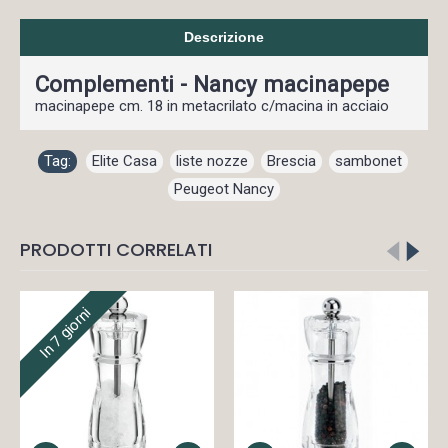
Descrizione
Complementi - Nancy macinapepe
macinapepe cm. 18 in metacrilato c/macina in acciaio
Tag:
Elite Casa
,
liste nozze
,
Brescia
,
sambonet
,
Peugeot Nancy
PRODOTTI CORRELATI
In 7 giorni