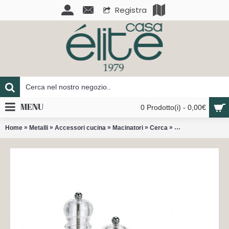
Registra
MENU
0 Prodotto(i) - 0,00€
»
»
»
»
»
Home
Metalli
Accessori cucina
Macinatori
Cerca
Nancy macina pep